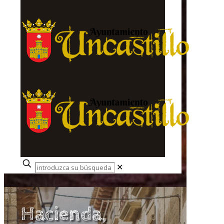
✕
Hacienda,